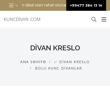
taqlar üçün ideal olan rahat oturacaq mebelidir. Adətən “L” 
+99477 384 13 14
KUNCDIVAN .COM
DIVAN KRESLO
ANA SƏHIFƏ
✅ DIVAN KRESLO
BOLU KUNC DIVANLAR