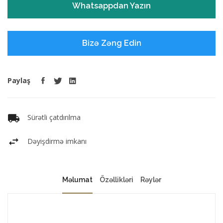
Whatsappdan Yazın
Bizə Zəng Edin
Paylaş
Sürətli çatdırılma
Dəyişdirmə imkanı
Məlumat
Özəllikləri
Rəylər