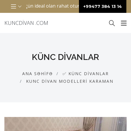
 otaqlar üçün ideal olan rahat oturacaq mebelidir. Adətən “
+99477 384 13 14
KUNCDIVAN .COM
KÜNC DIVANLAR
ANA SƏHIFƏ
✅ KÜNC DIVANLAR
KUNC DIVAN MODELLERI KARAMAN