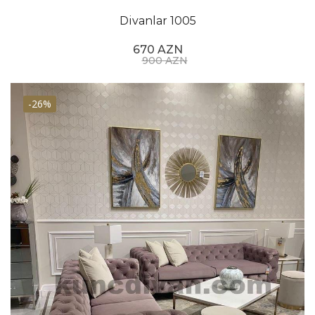
Divanlar 1005
670 AZN
900 AZN
-26%