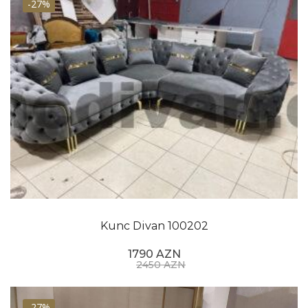
-27%
Kunc Divan 100202
1790 AZN
2450 AZN
-27%