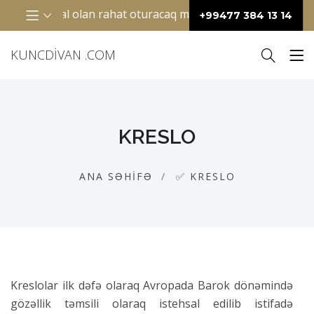
eal olan rahat oturacaq mebelidir. Adətən “L” şəkilli dizayn
+99477 384 13 14
KUNCDIVAN .COM
KRESLO
ANA SƏHIFƏ
✅ KRESLO
Kreslolar ilk dəfə olaraq Avropada Barok dönəmində
gözəllik təmsili olaraq istehsal edilib istifadə