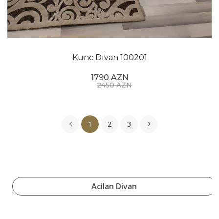
Kunc Divan 100201
1790 AZN
2450 AZN
1
2
3
Acilan Divan