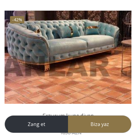
-42%
Erzurum kunc divan
Zəng et
Bizə yaz
960 AZN
1650 AZN