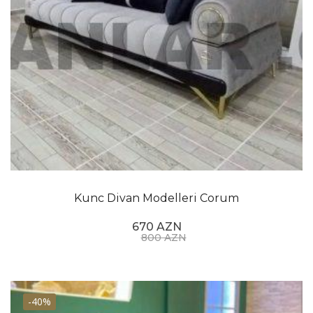
Kunc Divan Modelleri Corum
670 AZN
800 AZN
-40%