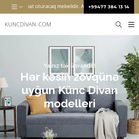
aq mebelidir. Adətən “L” şəkilli dizayna malikdir və eyni v
+99477 384 13 14
KUNCDIVAN .COM
Yalnız tək ünvanda!
Hər kəsin zövqünə
uyğun Künc Divan
modelleri