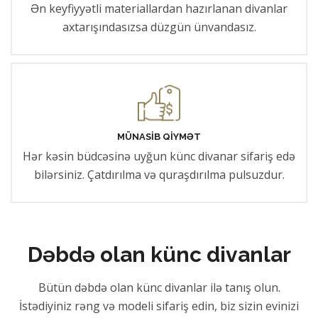
Ən keyfiyyətli materiallardan hazırlanan divanlar
axtarışındasızsa düzgün ünvandasız.
MÜNASIB QIYMƏT
Hər kəsin büdcəsinə uyğun künc divanar sifariş edə
bilərsiniz. Çatdırılma və quraşdırılma pulsuzdur.
Dəbdə olan künc divanlar
Bütün dəbdə olan künc divanlar ilə tanış olun.
İstədiyiniz rəng və modeli sifariş edin, biz sizin evinizi