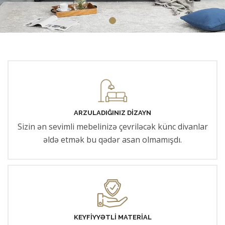
ARZULADIĞINIZ DIZAYN
Sizin ən sevimli mebelinizə çevriləcək künc divanlar
əldə etmək bu qədər asan olmamışdı.
KEYFIYYƏTLI MATERIAL