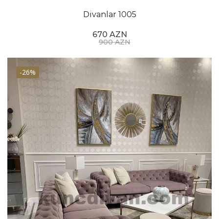
Divanlar 1005
670 AZN
900 AZN
-26%