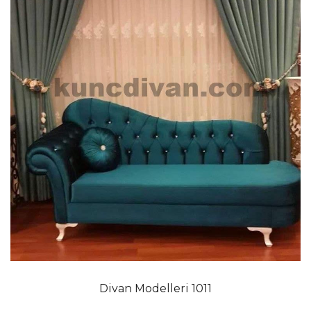
edir. Yerə qənaət etməklə istifadəçilərinə üstünlüklər
verir. Qonaq otağında boş yerlərə yerləşdiriləcək bu
divan modelleri çoxlu sayda oturma sahəsi əldə
ediləcək. Evində öz tərzini ifadə etmək istəyənlər üçün
fərqli naxışlı tek divan modelləri var. Özünəməxsus
dizaynları ilə bütün diqqətləri üzərinə çəkən divan
dəstləri növləri ilə eviniz estetik görünüşə sahib
olacaq.
Divan kreslo haqqında
Evin ən həyati və maraqlı məhsulları arasında olan
divan kreslo
modelleri dəri, nubuk, kətan və ya
məxmər kimi parçalardan istifadə edilərək örtülür.
Dəri divan kreslo modelleri klassik üslubu ilə mühitə
ağır bir atmosfer qatır. Xüsusilə kino və televizor
otaqlarında tez-tez seçilən bu məhsulların
Divan Modelleri 1011
təmizlənməsi çox asan olur. Üzərinə tökülən mayeni