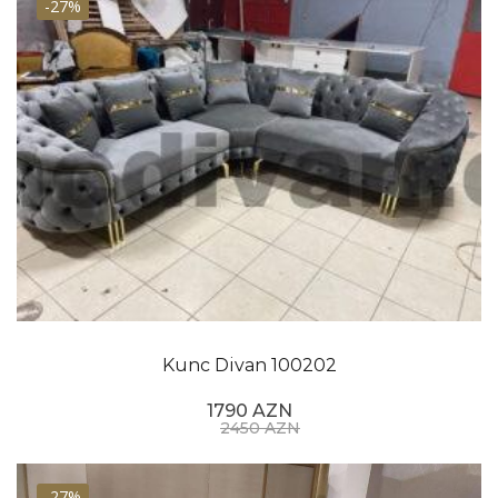
-27%
Kunc Divan 100202
1790 AZN
2450 AZN
-27%