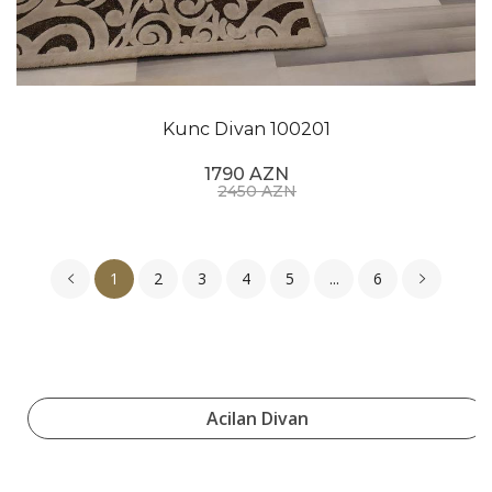
Kunc Divan 100201
1790 AZN
2450 AZN
1
2
3
4
5
...
6
Acilan Divan