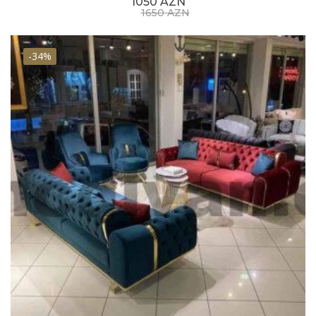
1050 AZN
qonaqlarda müasir təsəvvür yaratmaq üçün idealdır.
1650 AZN
Məxmər parçalardan hazırlanmış divan kreslo dəsti
modelləri əzəmət və parıltı sevənlərin rəğbətini
-34%
qazanır.
Qızılı və ya qızılı detallı dizaynlı divan kreslo dəsti
modellərinin əksəriyyətində məxmər parçalar istifadə
olunur. Evinizdə parlaq saray kimi məkan yaratmaq
üçün uyğun məhsul variantıdır. Möhtəşəmliyi ilə
bütün diqqətləri üzərinə çəkən bu modellər
möhtəşəm dizaynları sevənlər tərəfindən böyük
rəğbətlə qarşılanır. Məxmər divan kreslo modelləri
ümumiyyətlə oturma otağı kimi sahələrdə vitrinlə
uyğunlaşaraq dekorasiyaya töhfə verir.
Hər zövqə uygun Divan Dəsti
Seçimləri
Divan dəsti
seçərkən evin dekorasiyasına uyğun