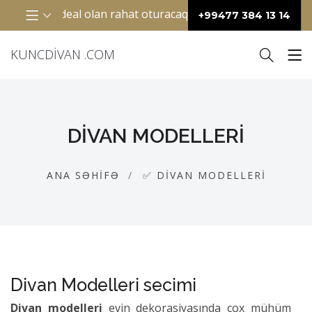
ideal olan rahat oturacaq mebelidir. Adətən “L” şəkilli diz
+99477 384 13 14
KUNCDIVAN .COM
DIVAN MODELLERI
ANA SƏHIFƏ
✅ DIVAN MODELLERI
Divan Modelleri secimi
Divan modelleri
evin dekorasiyasında çox mühüm