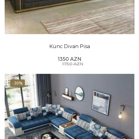
asan təmizlənməlidir, xüsusən də mebel tez-tez
istifadə edilərsə.
Ümumiyyətlə, divan kreslo dəsti rahat və cəlbedici
yaşayış sahəsi yaratmaq üçün praktik və dəbli
seçimdir.
Künc Divan Pisa
1350 AZN
1750 AZN
-30%