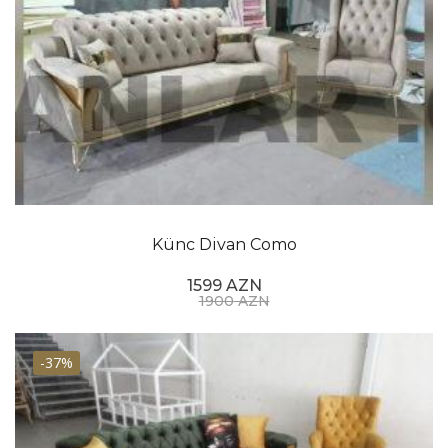
Künc Divan Como
1599 AZN
1900 AZN
-37%