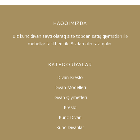
HAQQIMIZDA
Biz künc divan saytı olaraq sizə topdan satış qiymətləri ilə
mebellər təklif edirik. Bizdən alın razı qalın.
KATEQORIYALAR
Divan Kreslo
Divan Modelleri
Divan Qiymetleri
Kreslo
Kunc Divan
Künc Divanlar