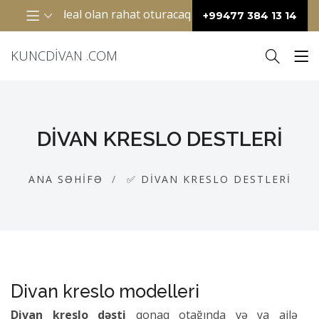
ideal olan rahat oturacaq mebelidir. Adətən “L” şəkilli diza
+99477 384 13 14
KUNCDIVAN .COM
DIVAN KRESLO DESTLERI
ANA SƏHIFƏ
✅ DIVAN KRESLO DESTLERI
Divan kreslo modelleri
Divan kreslo dəsti
qonaq otağında və ya ailə