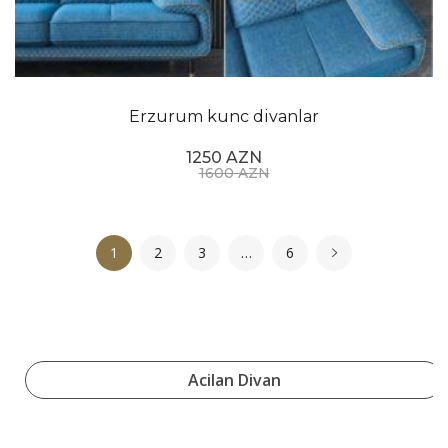
Erzurum kunc divanlar
1250 AZN
1600 AZN
1
2
3
…
6
Acilan Divan