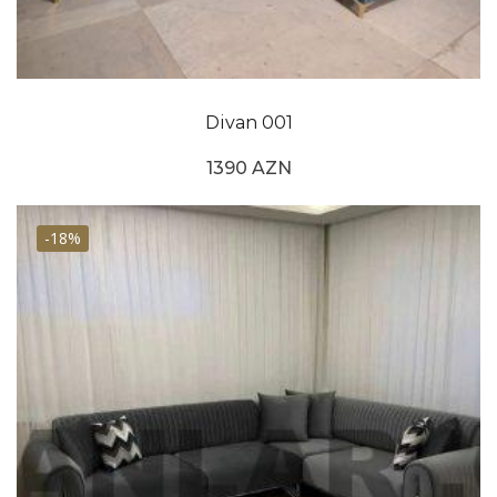
Divan kreslosunu seçərkən otağınızın ölçüsü, şəxsi
üslubunuz və büdcəniz kimi amilləri nəzərə alın.
Rahat və bədəninizə lazımi miqdarda dəstək verən
kreslo seçmək də vacibdir.
Divan 001
1390 AZN
-18%