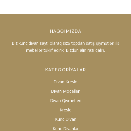
HAQQIMIZDA
Biz künc divan saytı olaraq sizə topdan satış qiymətləri ilə
mebellər təklif edirik. Bizdən alın razı qalın.
KATEQORIYALAR
Divan Kreslo
Divan Modelleri
Divan Qiymetleri
Kreslo
Kunc Divan
Künc Divanlar