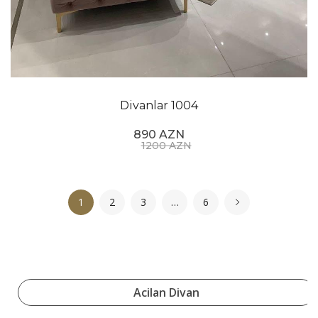
Divanlar 1004
890 AZN
1200 AZN
1
2
3
…
6
Acilan Divan