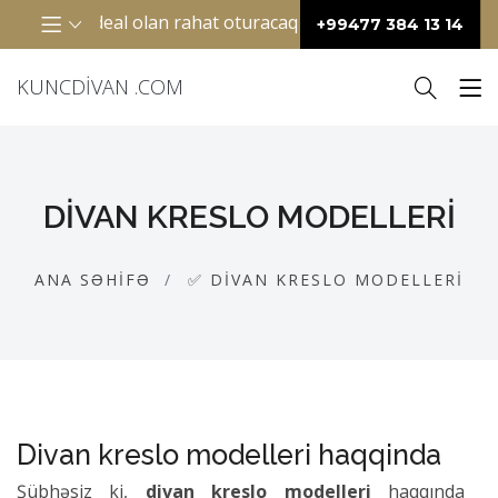
n ideal olan rahat oturacaq mebelidir. Adətən “L” şəkilli di
+99477 384 13 14
KUNCDIVAN .COM
DIVAN KRESLO MODELLERI
ANA SƏHIFƏ
✅ DIVAN KRESLO MODELLERI
Divan kreslo modelleri haqqinda
Şübhəsiz ki,
divan kreslo modelleri
haqqında