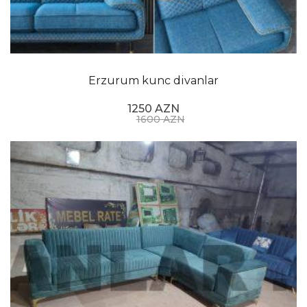
və boynunuzu dəstəkləyən yüksək arxa dayaqları və
qanadları var. Onlar tez-tez oturma otağında və ya
yataq otağında vurğu kresloları kimi istifadə olunur.
Klub kreslosu: Bu, aşağı arxası və dərin oturacağı olan
Erzurum kunc divanlar
böyük, rahat kreslodur. İstirahət etmək və
sosiallaşmaq üçün əladır.
1250 AZN
1600 AZN
Vurğulu kreslo: Bu tip kreslo otağa dekorativ toxunuş
əlavə etmək üçün nəzərdə tutulmuşdur. O, müasirdən
ənənəviyə qədər müxtəlif üslublarda ola bilər və
müstəqil bir parça kimi və ya daha böyük oturma
tənzimləməsinin bir hissəsi kimi istifadə edilə bilər.
Şezlon salonu: Bu, arxası və uzadılmış ayaq dayağı
olan uzun stuldur. O, istirahət və istirahət üçün
mükəmməldir və tez-tez yataq otaqlarında və ya
qonaq otaqlarında istifadə olunur.