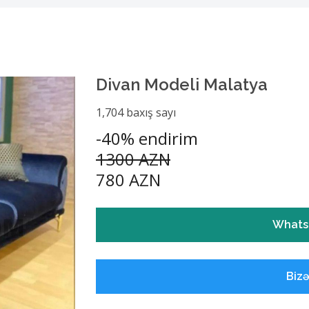
Divan Modeli Malatya
1,704 baxış sayı
-40% endirim
1300 AZN
780 AZN
Whats
Biz