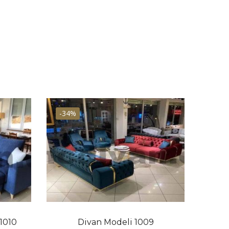
-34%
-37
1010
Divan Modeli 1009