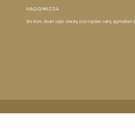
HAQQIMIZDA
Biz künc divan saytı olaraq sizə topdan satış qiymətləri ilə