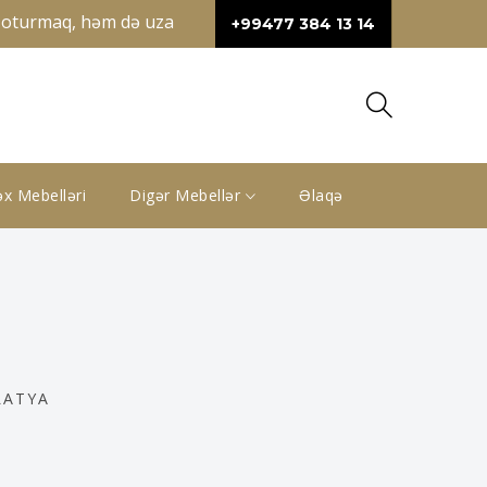
turmaq, həm də uzanmaq üçün geniş sahə təqdim edir. Künc di
+99477 384 13 14
x Mebelləri
Digər Mebellər
Əlaqə
LATYA