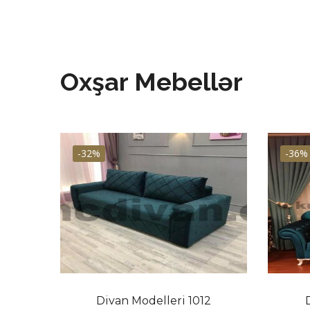
Oxşar Mebellər
-32%
-36%
8
Divan Modelleri 1012