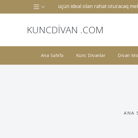
 və ya böyük otaqlar üçün ideal olan rahat oturacaq mebelid
KUNCDIVAN .COM
Ana Səhifə
Künc Divanlar
Divan Mod
ANA 