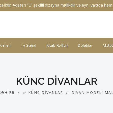
ir. Adətən “L” şəkilli dizayna malikdir və eyni vaxtda həm o
elleri
Tv Stend
Kitab Rəfləri
Dolablar
Mətbə
KÜNC DIVANLAR
SƏHIFƏ
✅ KÜNC DIVANLAR
DIVAN MODELI MA