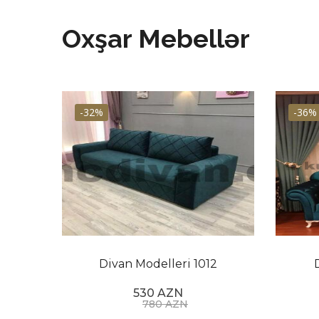
Oxşar Mebellər
-32%
-36%
8
Divan Modelleri 1012
530 AZN
780 AZN