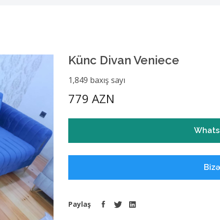
Künc Divan Veniece
1,849 baxış sayı
779 AZN
Whats
Biz
Paylaş