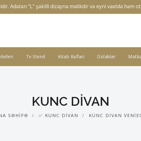
. Adətən “L” şəkilli dizayna malikdir və eyni vaxtda həm otu
elleri
Tv Stend
Kitab Rəfləri
Dolablar
Mətbə
KUNC DIVAN
NA SƏHIFƏ
✅ KUNC DIVAN
KÜNC DIVAN VENIE