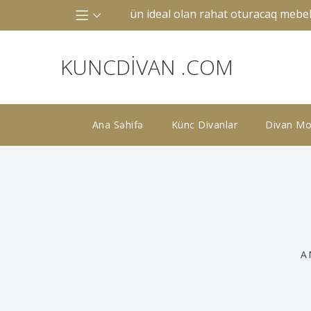
ə ya böyük otaqlar üçün ideal olan rahat oturacaq mebelidir
KUNCDIVAN .COM
Ana Səhifə
Künc Divanlar
Divan Mod
A