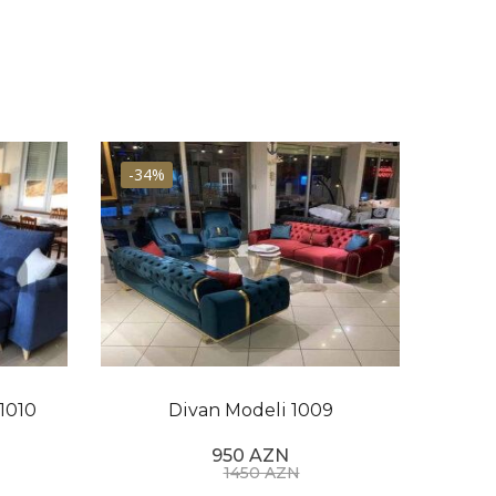
-34%
-37
1010
Divan Modeli 1009
950 AZN
1450 AZN