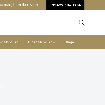
rmaq, həm də uzanmaq üçün geniş sahə təqdim edir. Künc diva
+99477 384 13 14
x Mebelləri
Digər Mebellər
Əlaqə
CE