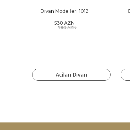
8
Divan Modelleri 1012
530 AZN
780 AZN
ar
Acilan Divan