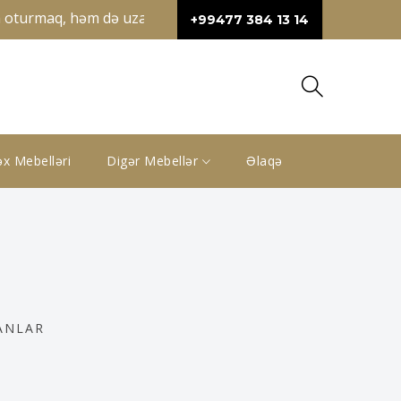
oturmaq, həm də uzanmaq üçün geniş sahə təqdim edir. Künc di
+99477 384 13 14
x Mebelləri
Digər Mebellər
Əlaqə
ANLAR