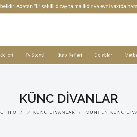
ir. Adətən “L” şəkilli dizayna malikdir və eyni vaxtda həm 
elleri
Tv Stend
Kitab Rəfləri
Dolablar
Mətbə
KÜNC DIVANLAR
SƏHIFƏ
✅ KÜNC DIVANLAR
MUNHEN KUNC DIV