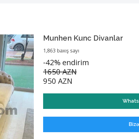
Munhen Kunc Divanlar
1,863 baxış sayı
-42% endirim
1650 AZN
950 AZN
Whats
Biz