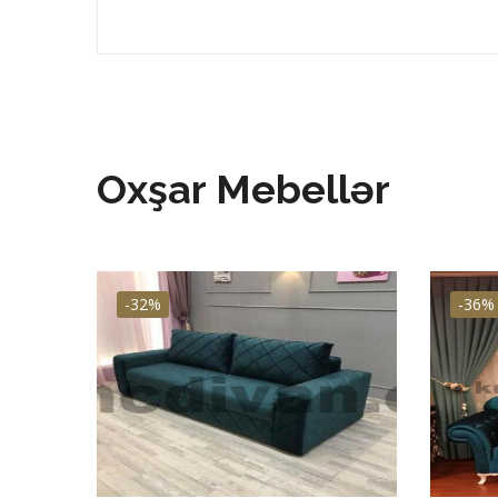
Oxşar Mebellər
-32%
-36%