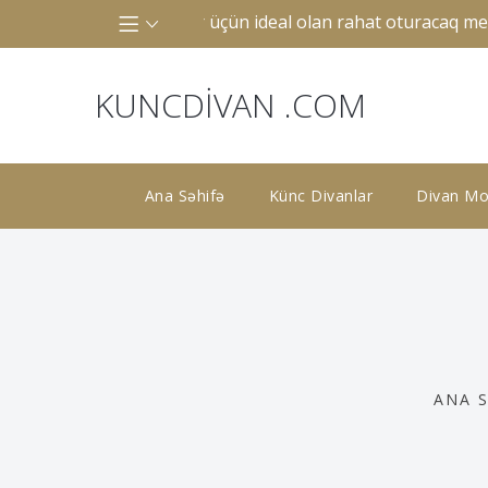
k və ya böyük otaqlar üçün ideal olan rahat oturacaq mebelid
KUNCDIVAN .COM
Ana Səhifə
Künc Divanlar
Divan Mod
ANA 