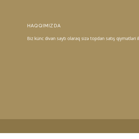
HAQQIMIZDA
Biz künc divan saytı olaraq sizə topdan satış qiymətləri ilə