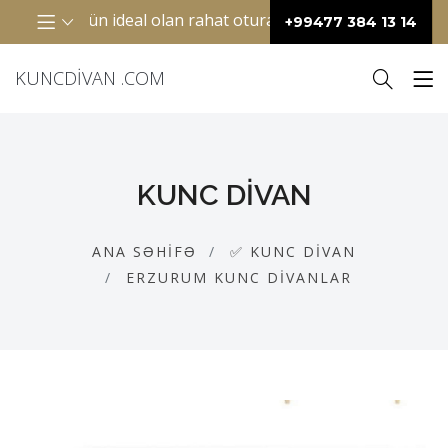
otaqlar üçün ideal olan rahat oturacaq mebelidir. Adətən “L
+99477 384 13 14
KUNCDIVAN .COM
KUNC DIVAN
ANA SƏHIFƏ
✅ KUNC DIVAN
ERZURUM KUNC DIVANLAR