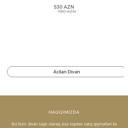
530 AZN
780 AZN
Acilan Divan
HAQQIMIZDA
Biz künc divan saytı olaraq sizə topdan satış qiymətləri ilə