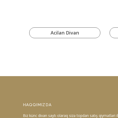
ar
Acilan Divan
HAQQIMIZDA
Biz künc divan saytı olaraq sizə topdan satış qiymətləri ilə