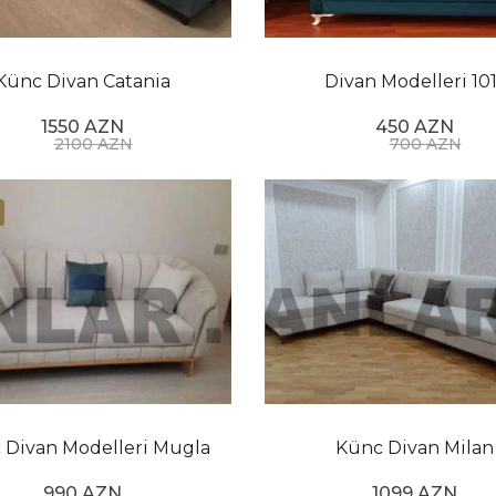
ı olan böyük, rahat kreslodur. İstirahət etmək və sosiallaşm
toxunuş əlavə etmək üçün nəzərdə tutulmuşdur. O, müasirdən 
a tənzimləməsinin bir hissəsi kimi istifadə edilə bilər.
Künc Divan Catania
Divan Modelleri 101
ağı olan uzun stuldur. O, istirahət və istirahət üçün mükəmm
1550 AZN
450 AZN
2100 AZN
700 AZN
əxsi üslubunuz və büdcəniz kimi amilləri nəzərə alın. Rah
 Divan Modelleri Mugla
Künc Divan Milan
990 AZN
1099 AZN