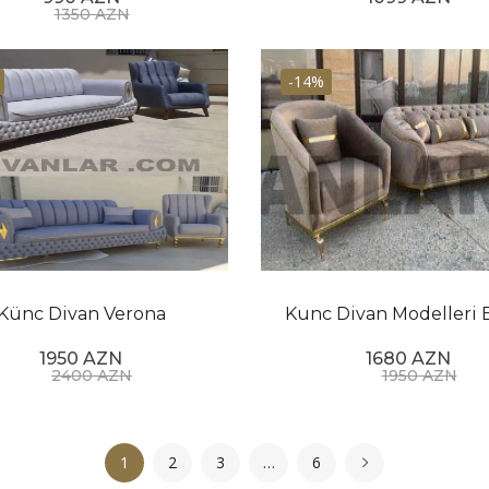
1350 AZN
-14%
Künc Divan Verona
Kunc Divan Modelleri 
1950 AZN
1680 AZN
2400 AZN
1950 AZN
1
2
3
…
6