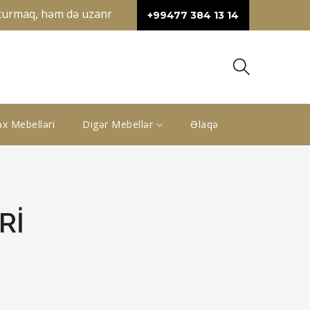
maq, həm də uzanmaq üçün geniş sahə təqdim edir. Künc divan
+99477 384 13 14
x Mebelləri
Digər Mebellər
Əlaqə
RI