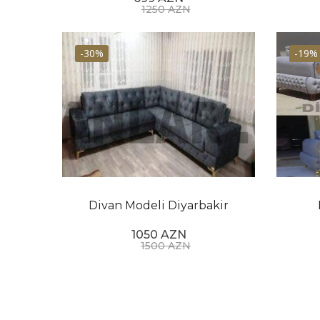
1250 AZN
-30%
-19%
Divan Modeli Diyarbakir
1050 AZN
1500 AZN