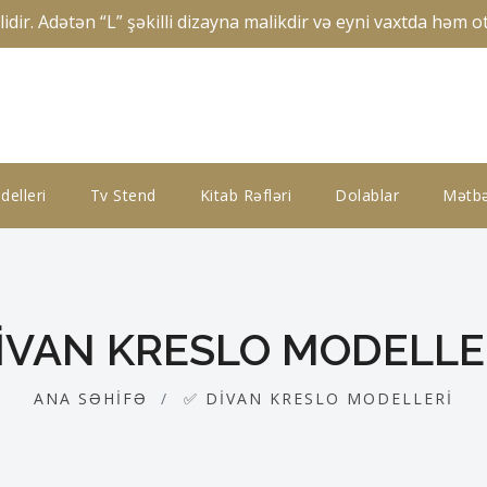
 Adətən “L” şəkilli dizayna malikdir və eyni vaxtda həm otur
elleri
Tv Stend
Kitab Rəfləri
Dolablar
Mətbə
IVAN KRESLO MODELLE
ANA SƏHIFƏ
✅ DIVAN KRESLO MODELLERI