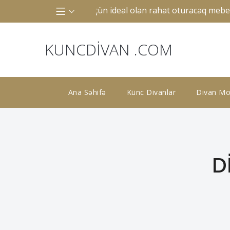
 ya böyük otaqlar üçün ideal olan rahat oturacaq mebelidir.
KUNCDIVAN .COM
Ana Səhifə
Künc Divanlar
Divan Mod
D