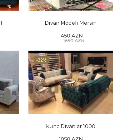
aq üçün əladır.
ənənəviyə qədər müxtəlif üslublarda ola bilər
1
Divan Modeli Mersin
əldir və tez-tez yataq otaqlarında və ya qonaq
1450 AZN
1650 AZN
at və bədəninizə lazımi miqdarda dəstək verən
-32%
Kunc Divanlar 1000
1050 AZN