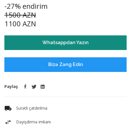
-27% endirim
1500 AZN
1100 AZN
Whatsappdan Yazın
Bizə Zəng Edin
Paylaş
Sürətli çatdırılma
Dəyişdirmə imkanı