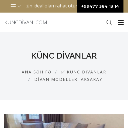
 otaqlar üçün ideal olan rahat oturacaq mebelidir. Adətən “L
+99477 384 13 14
KUNCDIVAN .COM
KÜNC DIVANLAR
ANA SƏHIFƏ
✅ KÜNC DIVANLAR
DIVAN MODELLERI AKSARAY