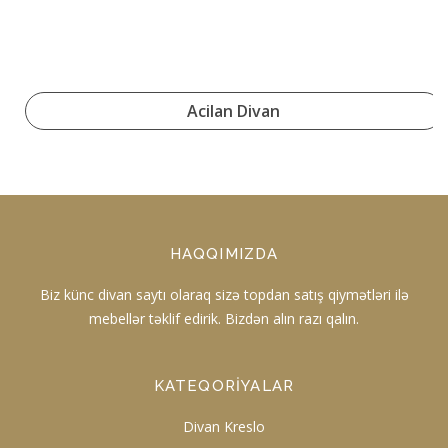
Acilan Divan
HAQQIMIZDA
Biz künc divan saytı olaraq sizə topdan satış qiymətləri ilə
mebellər təklif edirik. Bizdən alın razı qalın.
KATEQORIYALAR
Divan Kreslo