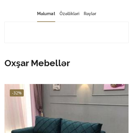
Məlumat
Özəllikləri
Rəylər
Oxşar Mebellər
-32%