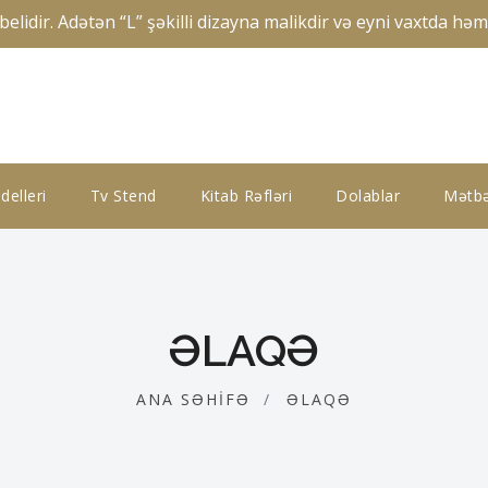
lidir. Adətən “L” şəkilli dizayna malikdir və eyni vaxtda h
elleri
Tv Stend
Kitab Rəfləri
Dolablar
Mətbə
ƏLAQƏ
ANA SƏHIFƏ
ƏLAQƏ