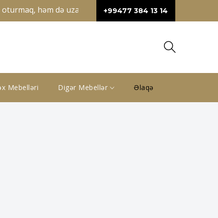
əm oturmaq, həm də uzanmaq üçün geniş sahə təqdim edir. Künc
+99477 384 13 14
x Mebelləri
Digər Mebellər
Əlaqə