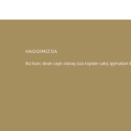
HAQQIMIZDA
Biz künc divan saytı olaraq sizə topdan satış qiymətləri ilə