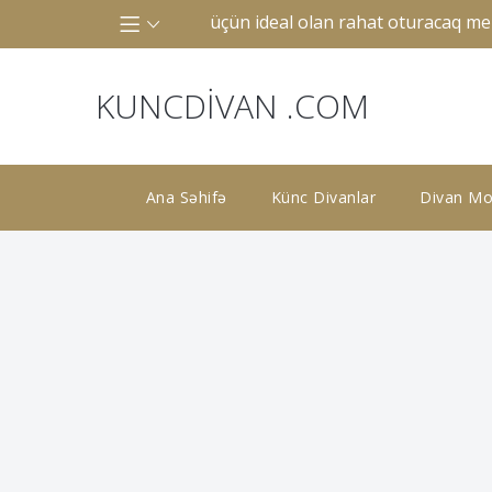
çik və ya böyük otaqlar üçün ideal olan rahat oturacaq mebe
KUNCDIVAN .COM
Ana Səhifə
Künc Divanlar
Divan Mod