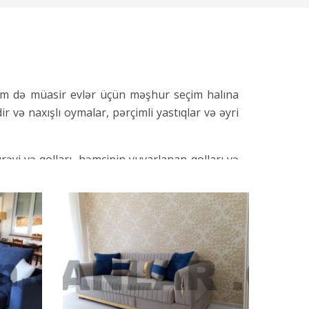
həm də müasir evlər üçün məşhur seçim halına
idir və naxışlı oymalar, pərçimli yastıqlar və əyri
rəyi və qolları, həmçinin yuvarlanan qolları və
ş, onun dəbdəbəli və görkəmli görünüşünə əlavə
kəb dizaynlarla oyulmuş açıq taxta ayaqları ilə
i, bu da onları istənilən dekor üslubu üçün çox
qa klassik divan növləri var. Hər bir üslubun
ini bölüşür.