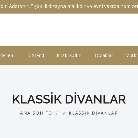
 Adətən “L” şəkilli dizayna malikdir və eyni vaxtda həm otu
elleri
Tv Stend
Kitab Rəfləri
Dolablar
Mətbə
KLASSIK DIVANLAR
ANA SƏHIFƏ
✅ KLASSIK DIVANLAR