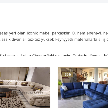
əsas yeri olan ikonik mebel parçasıdır. O, həm ənənəvi, 
 Klassik divanlar tez-tez yüksək keyfiyyətli materiallarla əl iş
-ci əsrə aid olan Chesterfield divanıdır. O, dərin düyməli kü
terfield divanı tez-tez zəngin dəri və ya məxmərlə örtülmü
-36%
anan kabriol divandır. O, S formalı əyriləri və tez-tez mürək
tmuş sadə kətanlara qədər müxtəlif parçalarla örtülə bilər k
nı, İngilis rulonlu divan və smokin divanı kimi bir çox baş
lakin onların hamısı ebedi zərifliyin və incəliyin ortaq bir ip