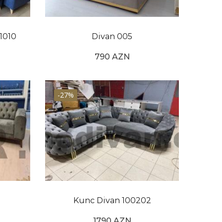
liyini və klassik dizaynın davamlı cazibəsini
u hər hansı bir ev üçün müdrik bir investisiya
1010
Divan 005
790 AZN
-27%
Kunc Divan 100202
1790 AZN