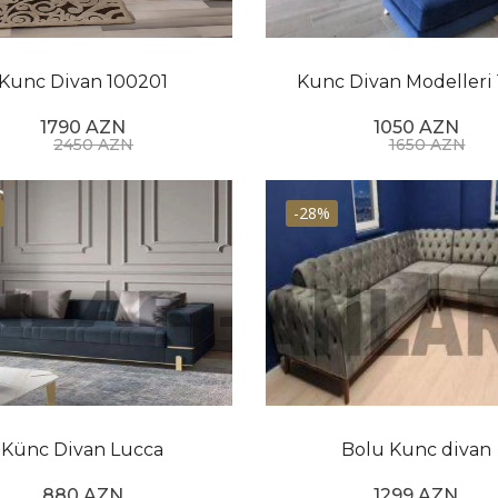
ına baxmayaraq, klassik divan ənənəvi sənətkarlığın gözəl
r. Onun çox yönlü olması, davamlılığı və əbədi cazibəsi on
Kunc Divan 100201
Kunc Divan Modelleri 
1790 AZN
1050 AZN
2450 AZN
1650 AZN
-28%
Künc Divan Lucca
Bolu Kunc divan
880 AZN
1299 AZN