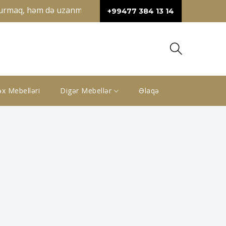
rmaq, həm də uzanmaq üçün geniş sahə təqdim edir. Künc divan
+99477 384 13 14
x Mebelləri
Digər Mebellər
Əlaqə