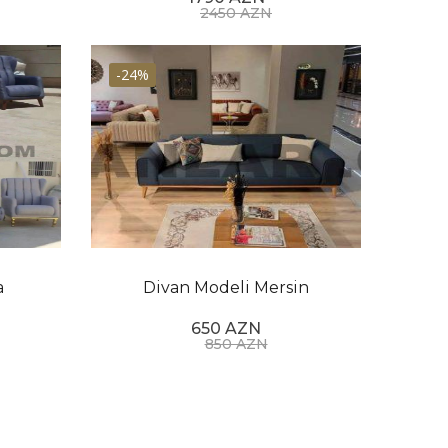
2450 AZN
-24%
a
Divan Modeli Mersin
650 AZN
850 AZN