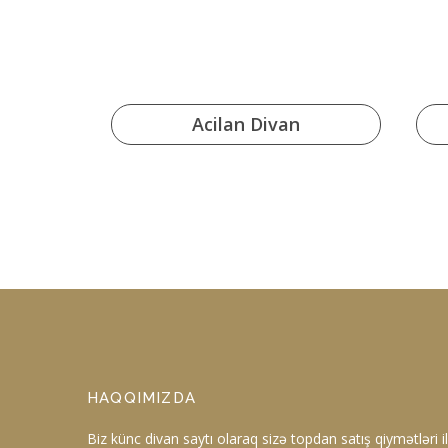
ar
Acilan Divan
HAQQIMIZDA
Biz künc divan saytı olaraq sizə topdan satış qiymətləri ilə