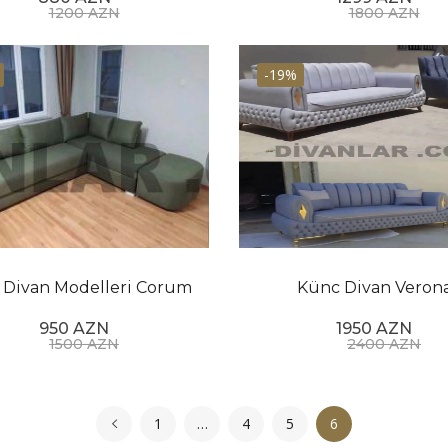
1200 AZN
1800 AZN
-19%
 Divan Modelleri Corum
Künc Divan Veron
950 AZN
1950 AZN
1500 AZN
2400 AZN
1
…
4
5
6