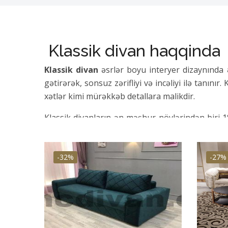
Klassik divan haqqinda
Klassik divan
əsrlər boyu interyer dizaynında 
gətirərək, sonsuz zərifliyi və incəliyi ilə tanınır.
xətlər kimi mürəkkəb detallara malikdir.
Klassik divanların ən məşhur növlərindən biri 18
dırnaq başı bəzəyi ilə xarakterizə olunur. Ches
edilmişdir.
-32%
-27%
Digər məşhur klassik divan tərzi 18-ci əsrdə yar
seçilir. Kabriol divanlar zəngin brokarlardan tu
yönlü seçim edir.
Bu klassik üslublara əlavə olaraq, Lawson diva
özünəməxsus xüsusiyyətləri və xüsusiyyətləri var, 