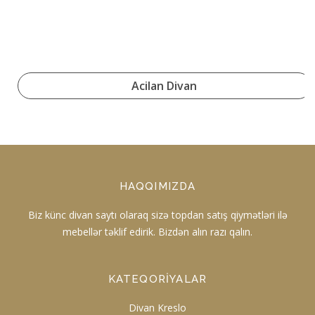
Acilan Divan
HAQQIMIZDA
Biz künc divan saytı olaraq sizə topdan satış qiymətləri ilə
mebellər təklif edirik. Bizdən alın razı qalın.
KATEQORIYALAR
Divan Kreslo