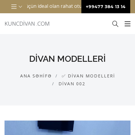
k otaqlar üçün ideal olan rahat oturacaq mebelidir. Adətən 
+99477 384 13 14
KUNCDIVAN .COM
DIVAN MODELLERI
ANA SƏHIFƏ
✅ DIVAN MODELLERI
DIVAN 002