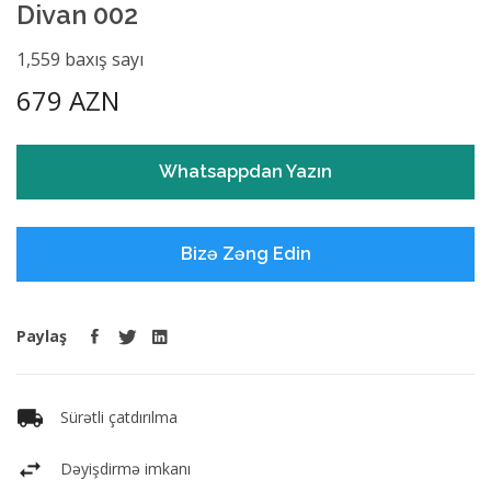
Divan 002
1,559 baxış sayı
679 AZN
Whatsappdan Yazın
Bizə Zəng Edin
Paylaş
Sürətli çatdırılma
Dəyişdirmə imkanı