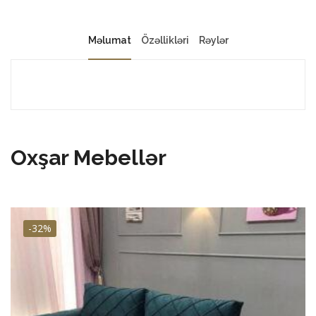
Məlumat
Özəllikləri
Rəylər
Oxşar Mebellər
-32%