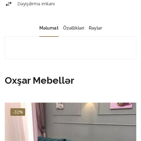
Dəyişdirmə imkanı
Məlumat
Özəllikləri
Rəylər
Oxşar Mebellər
-32%