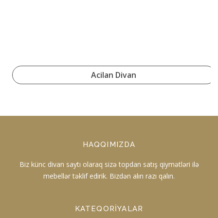
Acilan Divan
HAQQIMIZDA
Biz künc divan saytı olaraq sizə topdan satış qiymətləri ilə
mebellər təklif edirik. Bizdən alın razı qalın.
KATEQORIYALAR