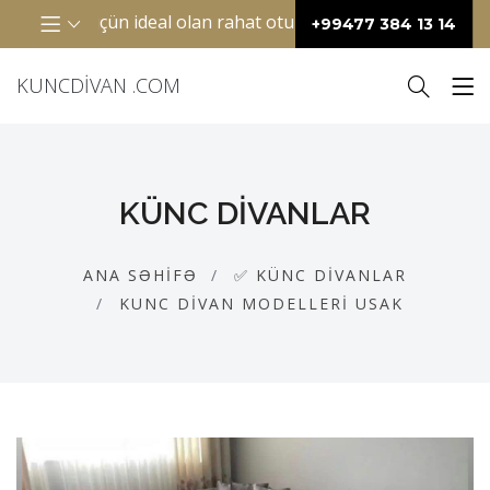
 otaqlar üçün ideal olan rahat oturacaq mebelidir. Adətən “
+99477 384 13 14
KUNCDIVAN .COM
KÜNC DIVANLAR
ANA SƏHIFƏ
✅ KÜNC DIVANLAR
KUNC DIVAN MODELLERI USAK